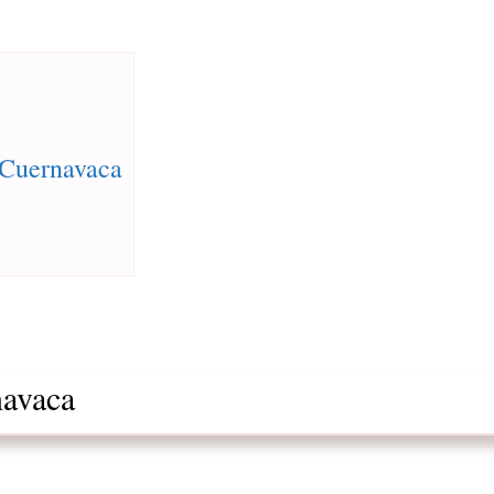
n Cuernavaca
navaca