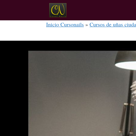
Inicio Cursonails
»
Cursos de uñas ciud