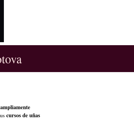
otova
y ampliamente
cursos de uñas
sus