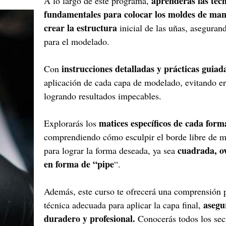
aprenderás las técn
A lo largo de este programa,
fundamentales para colocar los moldes de man
crear la estructura
inicial de las uñas, aseguran
para el modelado.
instrucciones detalladas y prácticas guiad
Con
aplicación de cada capa de modelado, evitando e
logrando resultados impecables.
matices específicos de cada form
Explorarás los
comprendiendo cómo esculpir el borde libre de 
cuadrada, o
para lograr la forma deseada, ya sea
en forma de “pipe
“.
Además, este curso te ofrecerá una comprensión 
asegu
técnica adecuada para aplicar la capa final,
duradero y profesional.
Conocerás todos los secr