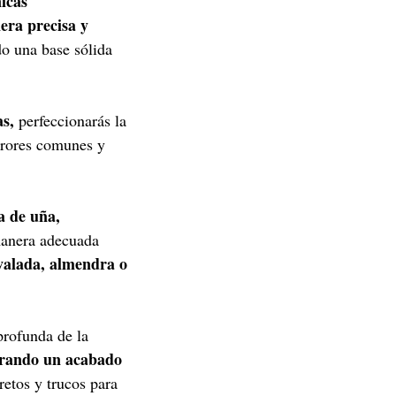
icas
era precisa y
do una base sólida
as,
perfeccionarás la
rrores comunes y
a de uña,
manera adecuada
valada, almendra o
profunda de la
rando un acabado
etos y trucos para