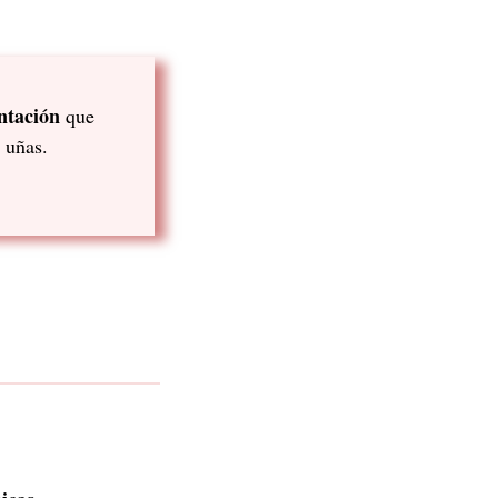
ntación
que
s uñas.