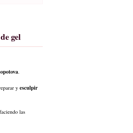
de gel
lopotova
.
esculpir
reparar y
sfaciendo las