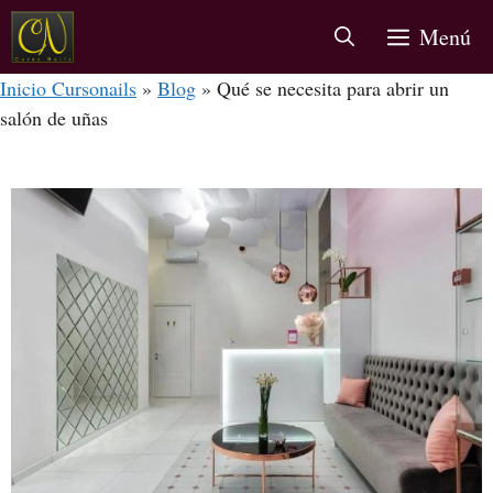
Menú
Inicio Cursonails
»
Blog
»
Qué se necesita para abrir un
salón de uñas