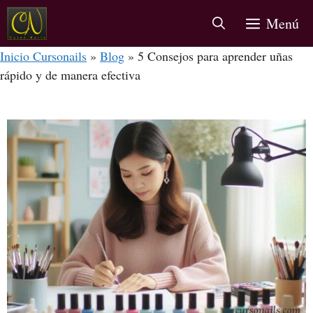
Menú
Inicio Cursonails
»
Blog
»
5 Consejos para aprender uñas
rápido y de manera efectiva