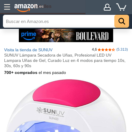
Detalles
.es
Visita la tienda de SUNUV
4,6
(5.313)
4,6 de 5 estrella
SUNUV Lámpara Secadora de Uñas, Profesional LED UV
Lampara Uñas de Gel, Curado Luz en 4 modos para tiempo 10s,
30s, 60s y 90s
700+ comprados
el mes pasado