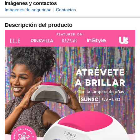
dual (365nm + 405nm). Luz blanca cómoda, sin ojos
Imágenes y contactos
heridos, sin manos negras, la lámpara de uñas LED
|
Imágenes de seguridad
Contactos
genera luz blanca no ultravioleta de luz diurna segura
para los ojos. ¡Diga adiós a las lámparas UV
Descripción del producto
individuales obsoletas que causan problemas con las
manos ennegrecidas!